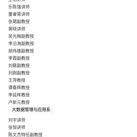
乐陈强讲师
董睿霄讲师
张珺副教授
黄晓讲师
吴光梅副教授
李沿海副教授
胡伟雄副教授
李霞副教授
刘蕤副教授
刘刚副教授
王萍教授
谭春辉教授
李延晖教授
卢新元教授
大数据管理与应用系
刘宇讲师
张恒讲师
陈文杰特任副教授