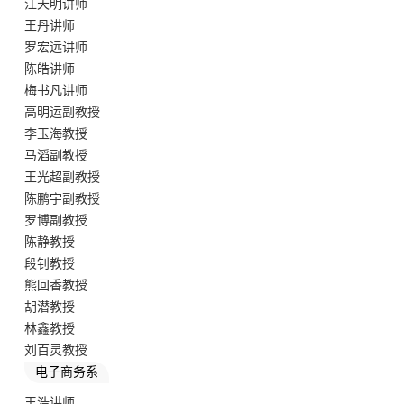
江天明讲师
王丹讲师
罗宏远讲师
陈皓讲师
梅书凡讲师
高明运副教授
李玉海教授
马滔副教授
王光超副教授
陈鹏宇副教授
罗博副教授
陈静教授
段钊教授
熊回香教授
胡潜教授
林鑫教授
刘百灵教授
电子商务系
王浩讲师