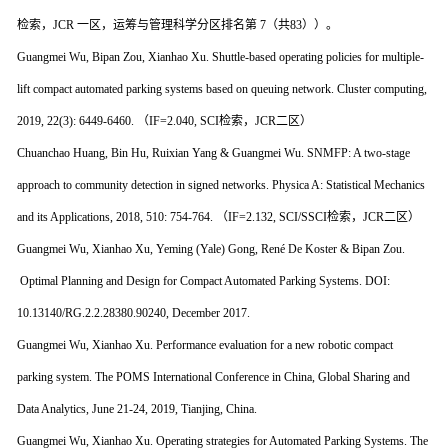
检索，JCR 一区，运筹与管理科学分区排名第 7（共83））。
Guangmei Wu, Bipan Zou, Xianhao Xu. Shuttle-based operating policies for multiple-
lift compact automated parking systems based on queuing network. Cluster computing,
2019, 22(3): 6449-6460. （IF=2.040, SCI检索，JCR二区）
Chuanchao Huang, Bin Hu, Ruixian Yang & Guangmei Wu. SNMFP: A two-stage
approach to community detection in signed networks. Physica A: Statistical Mechanics
and its Applications, 2018, 510: 754-764. （IF=2.132, SCI/SSCI检索，JCR二区）
Guangmei Wu, Xianhao Xu, Yeming (Yale) Gong, René De Koster & Bipan Zou.
Optimal Planning and Design for Compact Automated Parking Systems. DOI:
10.13140/RG.2.2.28380.90240, December 2017.
Guangmei Wu, Xianhao Xu. Performance evaluation for a new robotic compact
parking system. The POMS International Conference in China, Global Sharing and
Data Analytics, June 21-24, 2019, Tianjing, China.
Guangmei Wu, Xianhao Xu. Operating strategies for Automated Parking Systems. The