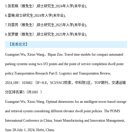
5.张若楠（推免生）,硕士研究生,2024年入学(未毕业),
6.雷琳,硕士研究生,2024年入学(未毕业),
7.刘雯芮（推免生）,硕士研究生,2025年入学(未毕业),
8.吴梦婕（推免生）,硕士研究生,2025年入学(未毕业),
【发表论文】
Guangmei Wu, Xiruo Wang，Bipan Zou. Travel time models for compact automated
parking systems using two I/O points and the point of service completion dwell point
policy.Transportation Research Part E: Logistics and Transportation Review,
2024,189：103682.（IF=8.8，SCI/SSCI检索，中科院1区，TOP期刊，交通运输
分区排名第5（共106））.
Guangmei Wu, Xiruo Wang. Optimal dimensions for an intelligent tower-based storage
and retrieval system considering different elevator dwell point policies. The POMS
International Conference in China, Smart Manufacturing and Innovation Management,
June 28-July 1, 2024, Hefei, China.