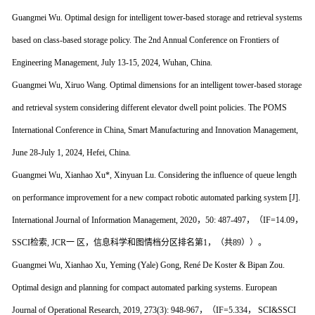
Guangmei Wu. Optimal design for intelligent tower-based storage and retrieval systems
based on class-based storage policy. The 2nd Annual Conference on Frontiers of
Engineering Management, July 13-15, 2024, Wuhan, China.
Guangmei Wu, Xiruo Wang. Optimal dimensions for an intelligent tower-based storage
and retrieval system considering different elevator dwell point policies. The POMS
International Conference in China, Smart Manufacturing and Innovation Management,
June 28-July 1, 2024, Hefei, China.
Guangmei Wu, Xianhao Xu*, Xinyuan Lu. Considering the influence of queue length
on performance improvement for a new compact robotic automated parking system [J].
International Journal of Information Management, 2020，50: 487-497，（IF=14.09，
SSCI检索, JCR一 区，信息科学和图情档分区排名第1，（共89））。
Guangmei Wu, Xianhao Xu, Yeming (Yale) Gong, René De Koster & Bipan Zou.
Optimal design and planning for compact automated parking systems. European
Journal of Operational Research, 2019, 273(3): 948-967，（IF=5.334， SCI&SSCI