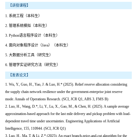
【讲授课程】
1. 系统工程（本科生）
2. 管理系统模拟（本科生）
3. Python语言程序设计（本科生）
4. 面向对象程序设计（Java）（本科生）
5. 大数据分析工具（研究生）
6. 管理学实证研究方法（研究生）
【发表论文】
1. Wu, Y., Guo, H., Yao, J. & Luo, H.* (2025). Relief reserve allocation considering
the supply chain network resilience under the government-enterprise joint reserve
mode. Annals of Operations Research. (SCI, JCR Q1, ABS 3, FMS B)
2. Luo, H., Wang, D.*, Li, Y., Lu, X., Gao, M., & Chen, H. (2025). A sample average
approximation-based approach for the last mile delivery and pickup problem with load-
dependent travel time under uncertainties. Engineering Applications of Artificial
Intelligence, 155, 110944. (SCI, JCR Q1)
3. Luo, H., Ma, T. & Li, Z.* (2025). An exact branch-price-and-cut algorithm for the