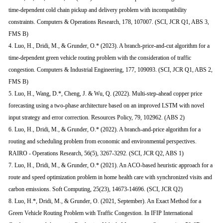
time-dependent cold chain pickup and delivery problem with incompatibility
constraints. Computers & Operations Research, 178, 107007. (SCI, JCR Q1, ABS 3,
FMS B)
4. Luo, H., Dridi, M., & Grunder, O.* (2023). A branch-price-and-cut algorithm for a
time-dependent green vehicle routing problem with the consideration of traffic
congestion. Computers & Industrial Engineering, 177, 109093. (SCI, JCR Q1, ABS 2,
FMS B)
5. Luo, H., Wang, D.*, Cheng, J. & Wu, Q. (2022). Multi-step-ahead copper price
forecasting using a two-phase architecture based on an improved LSTM with novel
input strategy and error correction. Resources Policy, 79, 102962. (ABS 2)
6. Luo, H., Dridi, M., & Grunder, O.* (2022). A branch-and-price algorithm for a
routing and scheduling problem from economic and environmental perspectives.
RAIRO - Operations Research, 56(5), 3267-3292. (SCI, JCR Q2, ABS 1)
7. Luo, H., Dridi, M., & Grunder, O.* (2021). An ACO-based heuristic approach for a
route and speed optimization problem in home health care with synchronized visits and
carbon emissions. Soft Computing, 25(23), 14673-14696. (SCI, JCR Q2)
8. Luo, H.*, Dridi, M., & Grunder, O. (2021, September). An Exact Method for a
Green Vehicle Routing Problem with Traffic Congestion. In IFIP International