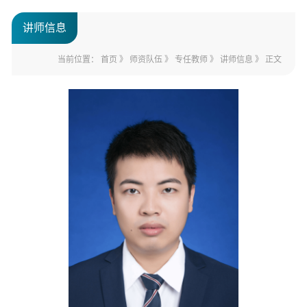
讲师信息
当前位置：
首页
》
师资队伍
》
专任教师
》
讲师信息
》 正文