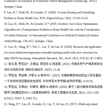
Conference on Advances in Production Vehicle Management Systems (pp. 59-67).
Springer, Cham.
9. Luo, H.*, Dridi, M., & Grunder, O. (2020). A Green Routing and Scheduling
Problem in Home Health Care. IFAC-PapersOnLine, 53(2), 11119-11124.
10. Luo, H., Dridi, M., & Grunder, O.* (2019, October). Ant Colony Optimization
Algorithm for a Transportation Problem in Home Health Care with the Consideration
of Carbon Emissions. In International Conference on Artificial Evolution (Evolution
Artificielle) (pp. 136-147). Springer, Cham.
11. Luo, H., Wang, D.*, Yue, C., Liu, Y., & Guo, H. (2018). Research and application
of a novel hybrid decomposition-ensemble learning model with error correction for
daily PM10 forecasting. Atmospheric Research, 201, 34-45. (SCI, JCR Q1, IF=5.965)
12. 张元涛, 罗宏远*, 王德运, 郑坚钦 & 周淑慧. (2025). 中国天然气产销系统安全
评价与风险识别. 国际石油经济, 33(07): 25-36.
13. 罗宏远, 李延晖, 卢新元 & 梅书凡*. (2025). 负载依赖型电动货运三轮车最后
一千米同时送货路径优化研究. 华中师范大学学报(自然科学版). (CSCD)
14. 罗宏远, 王德运*, 刘艳玲, 魏帅 & 林彦兵. (2018). 基于二层分解技术和改进极
限学习机模型的PM 2.5浓度预测研究. 系统工程理论与实践, 38(5), 1321-1330.
(CSSCI, NSFC A, FMS T1)
15. Wang, D.*, Luo, H., Grunder, O., Lin, Y., & Guo, H. (2017). Multi-step ahead