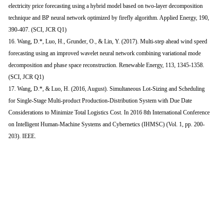
electricity price forecasting using a hybrid model based on two-layer decomposition
technique and BP neural network optimized by firefly algorithm. Applied Energy, 190,
390-407. (SCI, JCR Q1)
16. Wang, D.*, Luo, H., Grunder, O., & Lin, Y. (2017). Multi-step ahead wind speed
forecasting using an improved wavelet neural network combining variational mode
decomposition and phase space reconstruction. Renewable Energy, 113, 1345-1358.
(SCI, JCR Q1)
17. Wang, D.*, & Luo, H. (2016, August). Simultaneous Lot-Sizing and Scheduling
for Single-Stage Multi-product Production-Distribution System with Due Date
Considerations to Minimize Total Logistics Cost. In 2016 8th International Conference
on Intelligent Human-Machine Systems and Cybernetics (IHMSC) (Vol. 1, pp. 200-
203). IEEE.