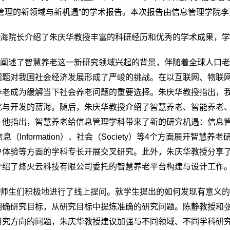
息管理的新领域与新机遇”的学术报告。本次报告由信息管理学院
玉海院长介绍了朱庆华教授丰富的科研经历和优秀的学术成果，
先阐述了智慧养老这一新研究领域兴起的背景，伴随着全球人口
问题对我国社会经济发展形成了严峻的挑战。在以互联网、物联
养老成为缓解当下社会养老问题的重要选择。朱庆华教授指出，
究与开发的蓝海。随后，朱庆华教授介绍了智慧养老、智能养老
他指出，智慧养老给信息管理学科带来了新的研究机遇：信息管理
）、信息（Information）、社会（Society）等4个方面展
户体验等方面的学科专长开展交叉研究。此外，朱庆华教授分享
介绍了烽火云科技有限公司委托的智慧养老平台构建与设计工作
，师生们积极地进行了线上提问。就学生提出的如何发现有意义
明确研究目标，从研究目标中提炼准确的研究问题。陈静教授和
研究方向的问题，朱庆华教授建议加强与不同领域、不同学科研