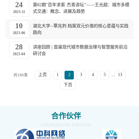
24
第82期“百年求索·杰青讲坛”——王光超：城市多模
式交通：概念、进展及趋势
2023-11
10
湖北大学--覃兆刿:档案双元价值的核心意蕴与实践
路向
2023-06
28
讲座回顾 | 首届现代城市数据治理与智慧服务前沿
研讨会
2023-04
...
上页
1
2
3
4
5
13
共186条
下页
合作伙伴
COOPERATIVE PARTNER