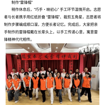
制作“雷锋帽”
稍作休息后，“巧手・映初心” 手工环节温情开启。志愿
者与长者携手用红纸折叠 “雷锋帽”、裁剪五角星，志愿者将
制作步骤编成顺口溜，方便长者记忆。完成后，大家把亲
手制作的雷锋帽戴在长辈头上，以手工传递心意，寓意雷
锋精神代代相传。