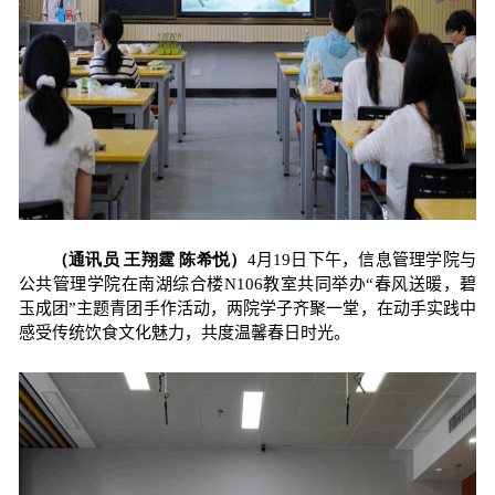
（通讯员 王翔霆 陈希悦）
4
月
19
日下午，信息管理学院与
公共管理学院在南湖综合楼
N106
教室共同举办
“
春风送暖，碧
玉成团
”
主题青团手作活动，两院学子齐聚一堂，在动手实践中
感受传统饮食文化魅力，共度温馨春日时光。