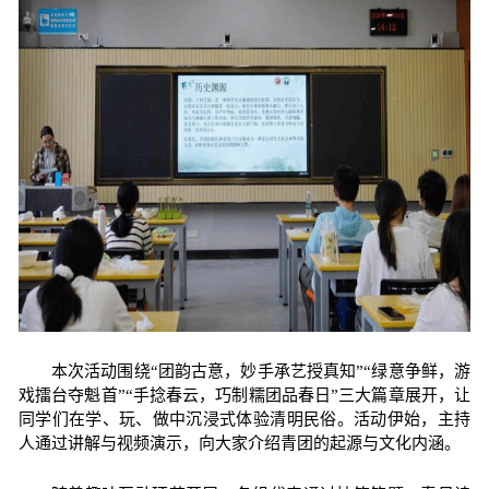
本次活动围绕
“
团韵古意，妙手承艺授真知
”“
绿意争鲜，游
戏擂台夺魁首
”“
手捻春云，巧制糯团品春日
”
三大篇章展开，让
同学们在学、玩、做中沉浸式体验清明民俗。活动伊始，主持
人通过讲解与视频演示，向大家介绍青团的起源与文化内涵。