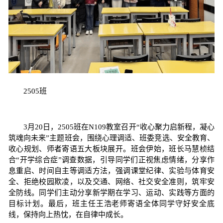
2505
班
3
月
20
日，
2505
班在
N109
教室召开
“
收心聚力启新程，凝心
筑魂向未来
”
主题班会，围绕心理调适、班委竞选、安全教育、
收心规划、师者寄语五大板块展开。班会伊始，班长马慧桢结
合
“
开学综合症
”
调查数据，引导同学们正视焦虑情绪，分享作
息重启、时间自主等调适方法，强调课堂纪律、实验与体育安
全、拒绝校园欺凌，以及交通、网络、社交安全准则，筑牢安
全防线。同学们主动分享新学期在学习、运动、实践等方面的
目标计划。最后，班主任王浩老师寄语全体同学守好安全底
线，保持向上热忱，在自律中成长。