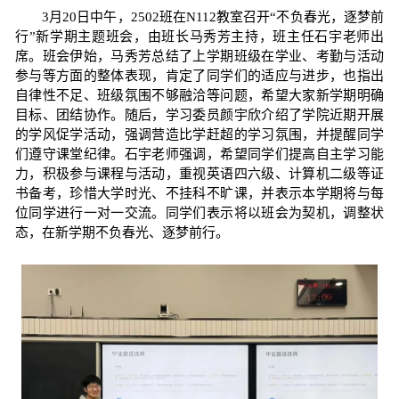
3
月
20
日中午，
2502
班在
N112
教室召开
“
不负春光，逐梦前
行
”
新学期主题班会，由班长马秀芳主持，班主任石宇老师出
席。班会伊始，马秀芳总结了上学期班级在学业、考勤与活动
参与等方面的整体表现，肯定了同学们的适应与进步，也指出
自律性不足、班级氛围不够融洽等问题，希望大家新学期明确
目标、团结协作。随后，学习委员颜宇欣介绍了学院近期开展
的学风促学活动，强调营造比学赶超的学习氛围，并提醒同学
们遵守课堂纪律。石宇老师强调，希望同学们提高自主学习能
力，积极参与课程与活动，重视英语四六级、计算机二级等证
书备考，珍惜大学时光、不挂科不旷课，并表示本学期将与每
位同学进行一对一交流。同学们表示将以班会为契机，调整状
态，在新学期不负春光、逐梦前行。