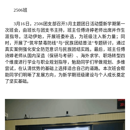
2506
班
3
月
16
日，
2506
团支部召开
3
月主题团日活动暨新学期第一
次班会，由班长与团支书主持，班主任傅诗婷老师出席并作生
涯指导。活动伊始，开展班委补选，为班级注入新力量；同
时，开展了
“
筑牢禁毒防线
”
与
“
民族团结普法
”
专题研讨，通过
真实案例强化安全防范意识与民族团结实践。最后，班主任傅
诗婷老师从国内深造（保研与考研）、海外求学、职场转型四
个维度进行学业与职业规划指导，勉励同学们早做规划、多维
尝试，在认清优势的基础上选择适合自己的道路。本次班会帮
助同学们明晰了发展方向，为新学期班级建设与个人成长奠定
了坚实基础。