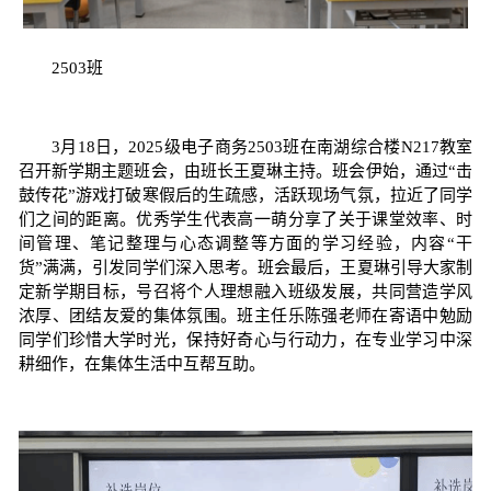
2503
班
3
月
18
日，
2025
级电子商务
2503
班在南湖综合楼
N217
教室
召开新学期主题班会，由班长王夏琳主持。班会伊始，通过
“
击
鼓传花
”
游戏打破寒假后的生疏感，活跃现场气氛，拉近了同学
们之间的距离。优秀学生代表高一萌分享了关于课堂效率、时
间管理、笔记整理与心态调整等方面的学习经验，内容
“
干
货
”
满满，引发同学们深入思考。班会最后，王夏琳引导大家制
定新学期目标，号召将个人理想融入班级发展，共同营造学风
浓厚、团结友爱的集体氛围。班主任乐陈强老师在寄语中勉励
同学们珍惜大学时光，保持好奇心与行动力，在专业学习中深
耕细作，在集体生活中互帮互助。