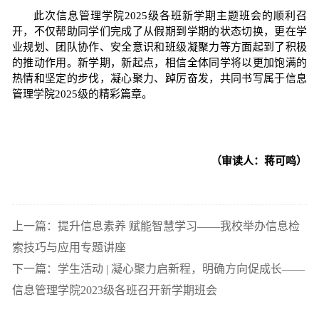
此次信息管理学院
2025
级各班新学期主题班会的顺利召
开，不仅帮助同学们完成了从假期到学期的状态切换，更在学
业规划、团队协作、安全意识和班级凝聚力等方面起到了积极
的推动作用。新学期，新起点，相信全体同学将以更加饱满的
热情和坚定的步伐，凝心聚力、踔厉奋发，共同书写属于信息
管理学院
2025
级的精彩篇章。
（审读人：蒋可鸣）
上一篇：提升信息素养 赋能智慧学习——我校举办信息检
索技巧与应用专题讲座
下一篇：学生活动 | 凝心聚力启新程，明确方向促成长——
信息管理学院2023级各班召开新学期班会