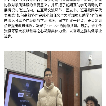
协作对学风建设的重要意义，并汇报了前期互助学习活动的开
展情况与改进方向。在互动交流环节，团支书、班委及同学代
表围绕
“
如何高效协作完成小组任务
”“
怎样加强互助学习
”
等主
题深入分享协作经验与学习困惑，同学们逐一评议，既肯定亮
点也提出改进建议，凝聚了
“1+1>2”
的协作共识。最后，班主任
张恒寄语大家以包容之心凝聚集体力量、以奋进之姿共促学业
进步。