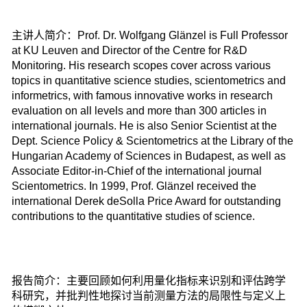
主讲人简介：Prof. Dr. Wolfgang Glänzel is Full Professor
at KU Leuven and Director of the Centre for R&D
Monitoring. His research scopes cover across various
topics in quantitative science studies, scientometrics and
informetrics, with famous innovative works in research
evaluation on all levels and more than 300 articles in
international journals. He is also Senior Scientist at the
Dept. Science Policy & Scientometrics at the Library of the
Hungarian Academy of Sciences in Budapest, as well as
Associate Editor-in-Chief of the international journal
Scientometrics. In 1999, Prof. Glänzel received the
international Derek deSolla Price Award for outstanding
contributions to the quantitative studies of science.
报告简介：主要回顾如何利用量化指标来识别和评估跨学
科研究，并批判性地探讨当前测量方法的局限性与定义上