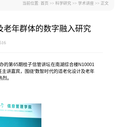
当前位置:
首页
>>
科学研究
>>
学术讲座
>> 正文
及老年群体的数字融入研究
516
办的第65期桂子信管讲坛在南湖综合楼N10001
主讲嘉宾，围绕“数智时代的适老化设计及老年
热烈。