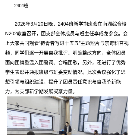
2404班
2026年3月20日晚，2404班新学期班会在南湖综合楼
N202教室召开，团支部全体成员与班主任李成龙参会。会
上大家共同观看“把青春写进十五五”主题短片与禁毒科普视
频，同学们逐一开展自我批评、明确整改方向，全体团员
面向团旗重温入团誓词、合唱团歌，另外，还进行了优秀
学生表彰并通报班级与班委变动情况。此次会议强化了思
想引领与组织建设，提升了团员责任意识与自我革新能
力，为支部新学期发展凝聚力量。