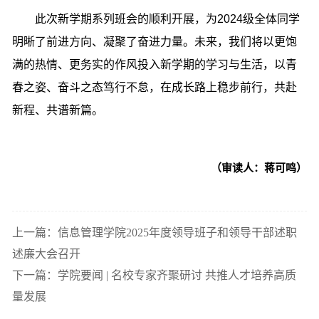
此次新学期系列班会的顺利开展，为2024级全体同学
明晰了前进方向、凝聚了奋进力量。未来，我们将以更饱
满的热情、更务实的作风投入新学期的学习与生活，以青
春之姿、奋斗之态笃行不怠，在成长路上稳步前行，共赴
新程、共谱新篇。
（审读人：蒋可鸣）
上一篇：信息管理学院2025年度领导班子和领导干部述职
述廉大会召开
下一篇：学院要闻 | 名校专家齐聚研讨 共推人才培养高质
量发展