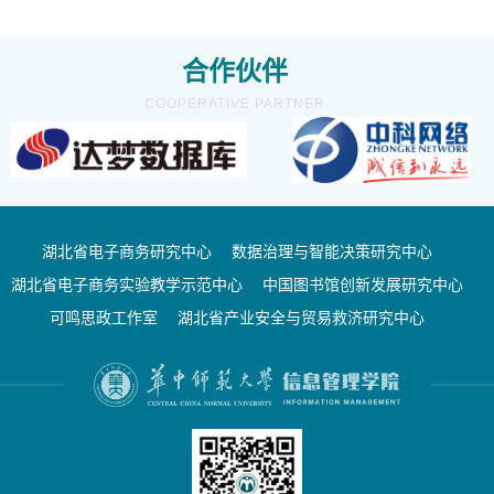
合作伙伴
COOPERATIVE PARTNER
湖北省电子商务研究中心
数据治理与智能决策研究中心
湖北省电子商务实验教学示范中心
中国图书馆创新发展研究中心
可鸣思政工作室
湖北省产业安全与贸易救济研究中心