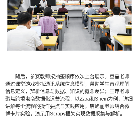
随后，参赛教师按抽签顺序依次上台展示。
董晶
老师
通过课堂游戏模拟通讯系统信息模型，帮助学生直观理解
信息定义
，
辨析信息与数据、知识的概念差异
；
王萍
老师
聚焦跨境电商数据化运营流程，以
Zara和Shein为例，详细
讲解每个流程的操作要点与实践应用
；
唐旭丽
老师
结合微
博卡片实验，演示用
Scrapy框架实现数据采集与解析
。