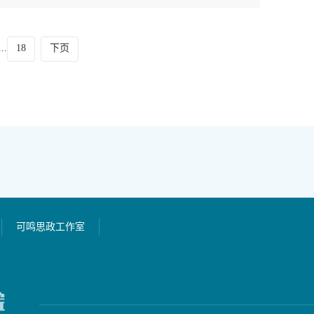
18
下页
...
可鸣思政工作室