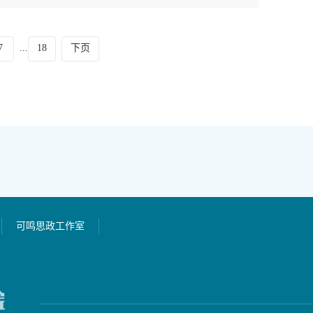
7
18
下页
...
可鸣思政工作室