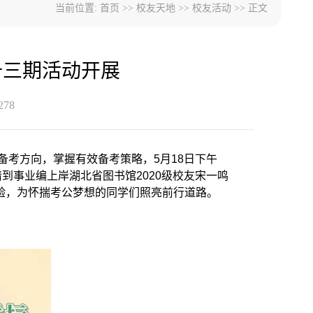
当前位置:
首页
>>
校友天地
>>
校友活动
>> 正文
十三期活动开展
278
备考方向，掌握有效备考策略，5月18日下午
到事业编上岸湖北省图书馆2020级校友宋一鸣
经验，为怀揣考公梦想的同学们照亮前行道路。